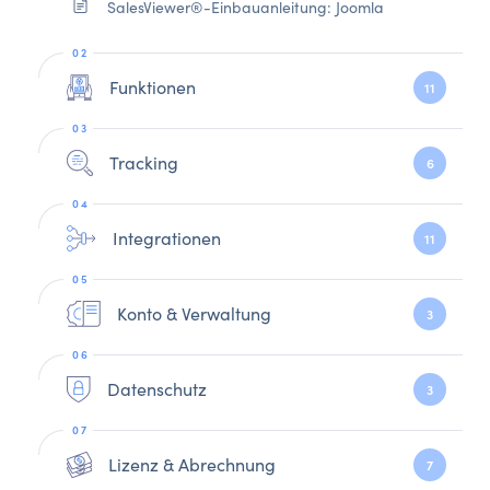
SalesViewer®-Einbauanleitung: Joomla
Funktionen
11
Tracking
6
Integrationen
11
Konto & Verwaltung
3
Datenschutz
3
Lizenz & Abrechnung
7