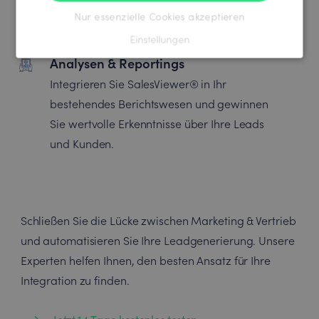
Sie Kampageneffizienz und ROI.
Nur essenzielle Cookies akzeptieren
Einstellungen
Analysen & Reportings
Integrieren Sie SalesViewer® in Ihr
bestehendes Berichtswesen und gewinnen
Sie wertvolle Erkenntnisse über Ihre Leads
und Kunden.
Schließen Sie die Lücke zwischen Marketing & Vertrieb
und automatisieren Sie Ihre Leadgenerierung. Unsere
Experten helfen Ihnen, den besten Ansatz für Ihre
Integration zu finden.