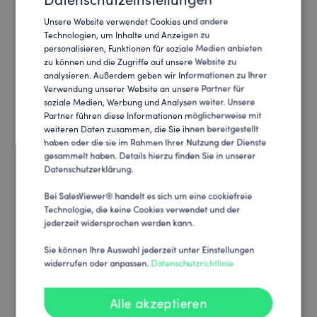
automatisch in Ihr CRM und Ihren Sales-
Unsere Website verwendet Cookies und andere
ENGLISH
Technologien, um Inhalte und Anzeigen zu
Funnel.
personalisieren, Funktionen für soziale Medien anbieten
GERMAN
zu können und die Zugriffe auf unsere Website zu
analysieren. Außerdem geben wir Informationen zu Ihrer
Verwendung unserer Website an unsere Partner für
Marketing-Automation
soziale Medien, Werbung und Analysen weiter. Unsere
Partner führen diese Informationen möglicherweise mit
Verbinden Sie SalesViewer® mit Ihrer
weiteren Daten zusammen, die Sie ihnen bereitgestellt
Marketing-Automation und kreieren Sie
haben oder die sie im Rahmen Ihrer Nutzung der Dienste
gesammelt haben. Details hierzu finden Sie in unserer
unschlagbare, triggerbasierte
Datenschutzerklärung.
Kundenansprachen.
Bei SalesViewer® handelt es sich um eine cookiefreie
Technologie, die keine Cookies verwendet und der
jederzeit widersprochen werden kann.
Kampagnenoptimierung
Sie können Ihre Auswahl jederzeit unter Einstellungen
Wissen, was wirklich funktioniert:
widerrufen oder anpassen.
Datenschutzrichtlinie
synchronisieren Sie SalesViewer® mit Ihren
Ads und Marketingkanälen und maximieren
Alle akzeptieren