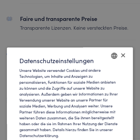
Faire und transparente Preise
Transparente Lizenzen. Keine versteckten Preise.
×
Monatliche Laufzeiten
Datenschutzeinstellungen
Keine langen Laufzeiten.
Unsere Website verwendet Cookies und andere
Jederzeit kündbar.
ENGLISH
Technologien, um Inhalte und Anzeigen zu
personalisieren, Funktionen für soziale Medien anbieten
GERMAN
zu können und die Zugriffe auf unsere Website zu
analysieren. Außerdem geben wir Informationen zu Ihrer
Flexibel und skalierbar
Verwendung unserer Website an unsere Partner für
soziale Medien, Werbung und Analysen weiter. Unsere
Behalten Sie immer die Kontrolle. Ihre Lizenzen
Partner führen diese Informationen möglicherweise mit
sind jederzeit anpassbar. SalesViewer® skaliert
weiteren Daten zusammen, die Sie ihnen bereitgestellt
haben oder die sie im Rahmen Ihrer Nutzung der Dienste
mit Ihrem Unternehmenswachstum.
gesammelt haben. Details hierzu finden Sie in unserer
Datenschutzerklärung.