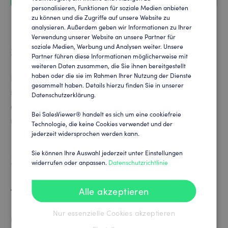
personalisieren, Funktionen für soziale Medien anbieten
GERMAN
zu können und die Zugriffe auf unsere Website zu
analysieren. Außerdem geben wir Informationen zu Ihrer
Verwendung unserer Website an unsere Partner für
2. Positionierung des Trackingcodes
soziale Medien, Werbung und Analysen weiter. Unsere
Partner führen diese Informationen möglicherweise mit
weiteren Daten zusammen, die Sie ihnen bereitgestellt
haben oder die sie im Rahmen Ihrer Nutzung der Dienste
Die Platzierung des Trackingcodes direkt vor dem
gesammelt haben. Details hierzu finden Sie in unserer
schließenden </body>-Tag ist eine bewährte Praxis, da
Datenschutzerklärung.
es sicherstellt, dass der Code erst geladen wird,
Bei SalesViewer® handelt es sich um eine cookiefreie
nachdem der gesamte Inhalt der Seite geladen wurde.
Technologie, die keine Cookies verwendet und der
jederzeit widersprochen werden kann.
Sie können Ihre Auswahl jederzeit unter Einstellungen
3. Überprüfung der
widerrufen oder anpassen.
Datenschutzrichtlinie
Funktionsfähigkeit des
Trackingcodes
Alle akzeptieren
Nur essenzielle Cookies akzeptieren
Überprüfen Sie die Funktionsfähigkeit des Codes, indem