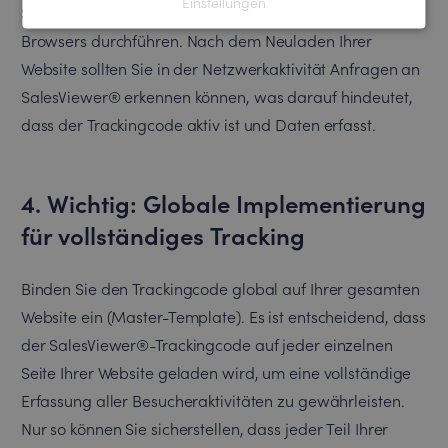
Einstellungen
Sie eine Netzwerkanalyse mit den Entwickler-Tools Ihres
Browsers durchführen. Nach dem Neuladen Ihrer
Website sollten Sie in der Netzwerkaktivität Anfragen an
SalesViewer® erkennen können, was darauf hindeutet,
dass der Trackingcode aktiv ist und Daten erfasst.
4. Wichtig: Globale Implementierung
für vollständiges Tracking
Binden Sie den Trackingcode global auf Ihrer gesamten
Website ein (Master-Template). Es ist entscheidend, dass
der SalesViewer®-Trackingcode auf jeder einzelnen
Seite Ihrer Website geladen wird, um eine vollständige
Erfassung aller Besucheraktivitäten zu gewährleisten.
Nur so können Sie sicherstellen, dass jeder Teil Ihrer