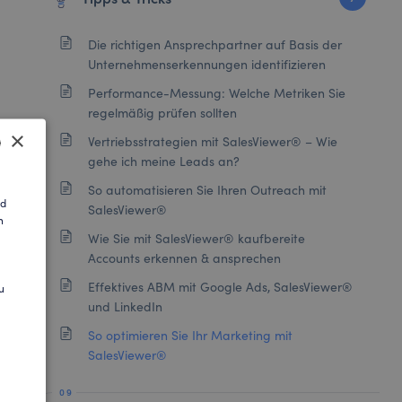
Die richtigen Ansprechpartner auf Basis der
Unternehmenserkennungen identifizieren
Performance-Messung: Welche Metriken Sie
regelmäßig prüfen sollten
×
Vertriebsstrategien mit SalesViewer® – Wie
gehe ich meine Leads an?
So automatisieren Sie Ihren Outreach mit
SH
nd
SalesViewer®
n
AN
Wie Sie mit SalesViewer® kaufbereite
Accounts erkennen & ansprechen
Effektives ABM mit Google Ads, SalesViewer®
u
und LinkedIn
So optimieren Sie Ihr Marketing mit
SalesViewer®