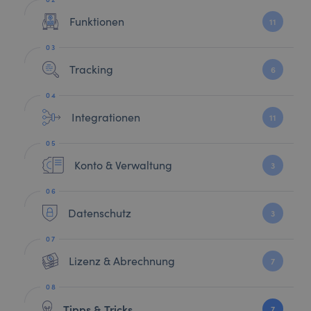
Funktionen
11
Tracking
6
Integrationen
11
Konto & Verwaltung
3
Datenschutz
3
Lizenz & Abrechnung
7
Tipps & Tricks
7