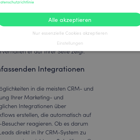
atenschutzrichtlinie
 Webinhalte auf Basis der erkannten
Ihnen, spezifisch zugeschnittene
Alle akzeptieren
nisse und Interessen der Besucher
Nur essenzielle Cookies akzeptieren
nnen Sie unterschiedliche
, je nachdem, aus welcher Branche
Einstellungen
rhalten er auf Ihrer Seite zeigt.
fassenden Integrationen
öglichkeiten in die meisten CRM- und
ung Ihrer Marketing- und
glichen Integrationen über
lows erstellen, die automatisch auf
te-Besucher reagieren. Ob es darum
 Leads direkt in Ihr CRM-System zu