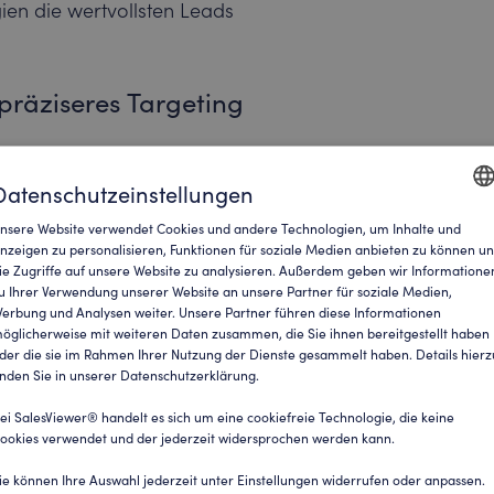
en die wertvollsten Leads
präziseres Targeting
unt Based Marketing (ABM), indem Sie
Datenschutzeinstellungen
cke in das Verhalten und die
nsere Website verwendet Cookies und andere Technologien, um Inhalte und
eln. Diese Strategie ermöglicht es
ENGLI
nzeigen zu personalisieren, Funktionen für soziale Medien anbieten zu können u
olgen, die direkt auf die Interessen
ie Zugriffe auf unsere Website zu analysieren. Außerdem geben wir Informatione
GERM
u Ihrer Verwendung unserer Website an unsere Partner für soziale Medien,
s zugeschnitten sind, wodurch die
erbung und Analysen weiter. Unsere Partner führen diese Informationen
deutlich steigt. Daten aus
öglicherweise mit weiteren Daten zusammen, die Sie ihnen bereitgestellt haben
dIn für ABM-Kampagnen importieren,
der die sie im Rahmen Ihrer Nutzung der Dienste gesammelt haben. Details hierz
inden Sie in unserer Datenschutzerklärung.
ei SalesViewer® handelt es sich um eine cookiefreie Technologie, die keine
ookies verwendet und der jederzeit widersprochen werden kann.
ie können Ihre Auswahl jederzeit unter Einstellungen widerrufen oder anpassen.