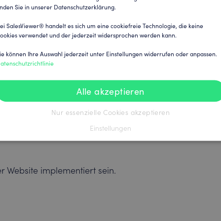
rt“ auf „Benutzerdefinierter Code“, und
inden Sie in unserer Datenschutzerklärung.
 Code bearbeiten“.
ei SalesViewer® handelt es sich um eine cookiefreie Technologie, die keine
ookies verwendet und der jederzeit widersprochen werden kann.
tfeld den SalesViewer®-Trackingcode
ie können Ihre Auswahl jederzeit unter Einstellungen widerrufen oder anpassen.
rackingcode“ als Namen für den Code
atenschutzrichtlinie
Alle akzeptieren
ufügen“, die Auswahl „Alle Seiten“.
Nur essenzielle Cookies akzeptieren
e bitte „Kopf“ aus.
Einstellungen
er Website implementiert sein.