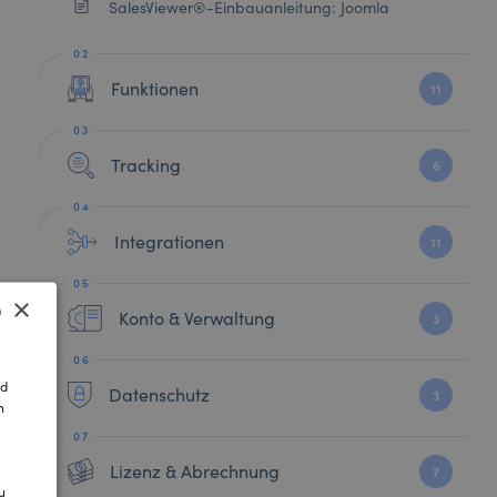
SalesViewer®-Einbauanleitung: Joomla
Funktionen
11
Tracking
6
Integrationen
11
×
Konto & Verwaltung
3
SH
nd
Datenschutz
3
n
AN
Lizenz & Abrechnung
7
u