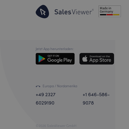
Jetzt App herunterladen:
Europa / Nordamerika
+49 2327
+1 646-586-
6029190
9078
©2026 SalesViewer GmbH