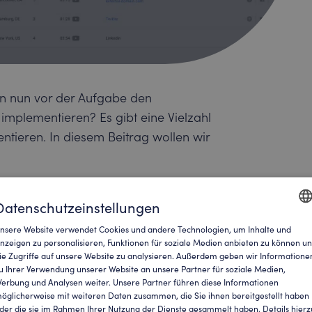
en nun vor der Aufgabe den
implementieren? Es gibt eine Vielzahl
ieren. In diesem Beitrag wollen wir
Datenschutzeinstellungen
nsere Website verwendet Cookies und andere Technologien, um Inhalte und
ENGLI
nzeigen zu personalisieren, Funktionen für soziale Medien anbieten zu können u
ie Zugriffe auf unsere Website zu analysieren. Außerdem geben wir Informatione
zubinden, müssen Sie zuerst in die
GERM
u Ihrer Verwendung unserer Website an unsere Partner für soziale Medien,
en.
erbung und Analysen weiter. Unsere Partner führen diese Informationen
öglicherweise mit weiteren Daten zusammen, die Sie ihnen bereitgestellt haben
der die sie im Rahmen Ihrer Nutzung der Dienste gesammelt haben. Details hierz