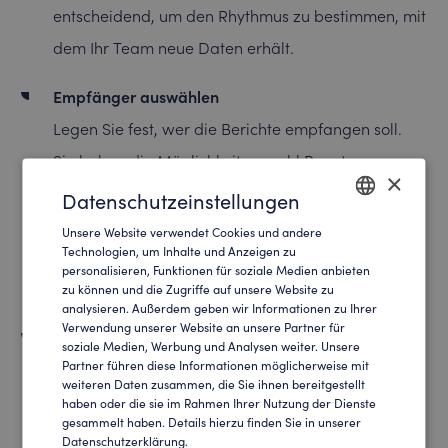
entscheidend, um den Rhythmus zu bestimmen, mit
dem Ihr Team neue Daten erhält.
Empfänger auswählen
Legen Sie fest, wer die Berichte empfangen soll.
Sie haben die Möglichkeit, sowohl Benutzer
×
innerhalb Ihres SalesViewer®-Kontos als auch
Datenschutzeinstellungen
externe Empfänger zu bestimmen. Dies
Unsere Website verwendet Cookies und andere
ENGLISH
Technologien, um Inhalte und Anzeigen zu
gewährleistet, dass alle relevanten Parteien die
personalisieren, Funktionen für soziale Medien anbieten
GERMAN
Informationen erhalten.
zu können und die Zugriffe auf unsere Website zu
analysieren. Außerdem geben wir Informationen zu Ihrer
Verwendung unserer Website an unsere Partner für
Sprache und Format des Berichts wählen
soziale Medien, Werbung und Analysen weiter. Unsere
Partner führen diese Informationen möglicherweise mit
Passen Sie den Bericht an die Bedürfnisse Ihres
weiteren Daten zusammen, die Sie ihnen bereitgestellt
Teams an, indem Sie die Spracheinstellungen
haben oder die sie im Rahmen Ihrer Nutzung der Dienste
gesammelt haben. Details hierzu finden Sie in unserer
anpassen und das bevorzugte Format auswählen.
Datenschutzerklärung.