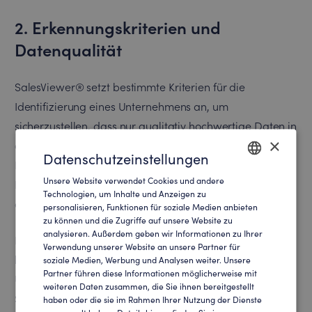
2. Erkennungskriterien und
Datenqualität
SalesViewer® setzt bestimmte Kriterien für die
Identifizierung eines Unternehmens an, um
sicherzustellen, dass nur qualitativ hochwertige Daten in
×
die Analyse einfließen. Ein Unternehmen sollte in jedem
Datenschutzeinstellungen
Fall eine sichtbare Präsenz im Internet haben, wie zum
Unsere Website verwendet Cookies und andere
Beispiel eine eigene Unternehmenswebsite, um nach
ENGLISH
Technologien, um Inhalte und Anzeigen zu
den Standards von SalesViewer® erkannt zu werden.
personalisieren, Funktionen für soziale Medien anbieten
GERMAN
zu können und die Zugriffe auf unsere Website zu
analysieren. Außerdem geben wir Informationen zu Ihrer
Datenpunkte, die SalesViewer® für die Identifizierung
Verwendung unserer Website an unsere Partner für
heranzieht, beinhalten unter anderem die
soziale Medien, Werbung und Analysen weiter. Unsere
Partner führen diese Informationen möglicherweise mit
Unternehmenswebsite und andere signifikante Online-
weiteren Daten zusammen, die Sie ihnen bereitgestellt
Signale. SalesViewer® stellt sicher, dass nur
haben oder die sie im Rahmen Ihrer Nutzung der Dienste