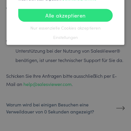
Als SalesViewer®-Kunde können Sie bei Fragen zur
Alle akzeptieren
Verwaltung Ihres Kontos, Abrechnung oder zu
Lizenzen Unterstützung erhalten.
Nur essenzielle Cookies akzeptieren
Einstellungen
Bei technischen Problemen oder wenn Sie
Unterstützung bei der Nutzung von SalesViewer®
benötigen, ist unser technischer Support für Sie da.
Schicken Sie Ihre Anfragen bitte ausschließlich per E-
Mail an
help@salesviewer.com
.
Warum wird bei einigen Besuchen eine
Verweildauer von 0 Sekunden angezeigt?