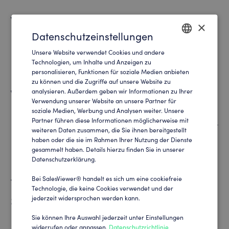
Falls Sie Interesse an SalesViewer® haben und
×
Datenschutzeinstellungen
Kunde werden möchten, steht unser Vertriebsteam
bereit, um Sie zu beraten und Ihnen den Einstieg so
Unsere Website verwendet Cookies und andere
ENGLISH
Technologien, um Inhalte und Anzeigen zu
einfach wie möglich zu machen.
personalisieren, Funktionen für soziale Medien anbieten
GERMAN
zu können und die Zugriffe auf unsere Website zu
analysieren. Außerdem geben wir Informationen zu Ihrer
Sie erreichen unsere Vertriebsexperten telefonisch
Verwendung unserer Website an unsere Partner für
unter
+49 2327 602 919 0
von Montag-Freitag
soziale Medien, Werbung und Analysen weiter. Unsere
Partner führen diese Informationen möglicherweise mit
zwischen 08:00 und 16:30 Uhr oder per E-Mail unter
weiteren Daten zusammen, die Sie ihnen bereitgestellt
haben oder die sie im Rahmen Ihrer Nutzung der Dienste
sales@salesviewer.com
.
gesammelt haben. Details hierzu finden Sie in unserer
Datenschutzerklärung.
Bei SalesViewer® handelt es sich um eine cookiefreie
Technischer Support und Fragen
Technologie, die keine Cookies verwendet und der
zum Produkt, Abrechnung &
jederzeit widersprochen werden kann.
Lizenzen
Sie können Ihre Auswahl jederzeit unter Einstellungen
widerrufen oder anpassen.
Datenschutzrichtlinie