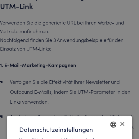
UTM-Link
Verwenden Sie die generierte URL bei Ihren Werbe- und
Vertriebsmaßnahmen.
Nachfolgend finden Sie 3 Anwendungsbeispiele für den
Einsatz von UTM-Links:
1. E-Mail-Marketing-Kampagnen
Verfolgen Sie die Effektivität Ihrer Newsletter und
Outbound E-Mails, indem Sie UTM-Parameter in den
Links verwenden.
Analysieren Sie, welche E-Mails die meisten Klicks und
×
Unternehmenserkennungen in SalesViewer® erzeugen.
Datenschutzeinstellungen
Unsere Website verwendet Cookies und andere