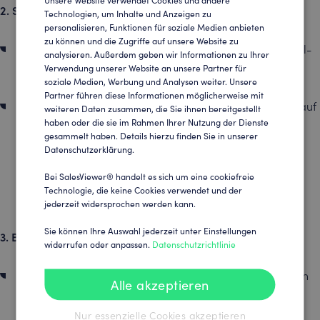
ENGLISH
2. Social-Media-Werbung
Technologien, um Inhalte und Anzeigen zu
personalisieren, Funktionen für soziale Medien anbieten
GERMAN
zu können und die Zugriffe auf unsere Website zu
Nutzen Sie UTM-Parameter, um den Erfolg Ihrer Social-
analysieren. Außerdem geben wir Informationen zu Ihrer
Verwendung unserer Website an unsere Partner für
Media Anzeigen zu messen.
soziale Medien, Werbung und Analysen weiter. Unsere
Partner führen diese Informationen möglicherweise mit
Vergleichen Sie die Leistung verschiedener Creatives auf
weiteren Daten zusammen, die Sie ihnen bereitgestellt
haben oder die sie im Rahmen Ihrer Nutzung der Dienste
Plattformen wie Facebook, Instagram und LinkedIn.
gesammelt haben. Details hierzu finden Sie in unserer
Datenschutzerklärung.
Durch den UTM-Link können Sie nun sehen welche
Anzeigen die besten Unternehmen auf Ihre Website
Bei SalesViewer® handelt es sich um eine cookiefreie
Technologie, die keine Cookies verwendet und der
lenken.
jederzeit widersprochen werden kann.
Sie können Ihre Auswahl jederzeit unter Einstellungen
3. Bezahlte Suchanzeigen
(SEA)
widerrufen oder anpassen.
Datenschutzrichtlinie
Erfassen Sie die Leistung Ihrer Google Ads Kampagnen
Alle akzeptieren
im Detail.
Nur essenzielle Cookies akzeptieren