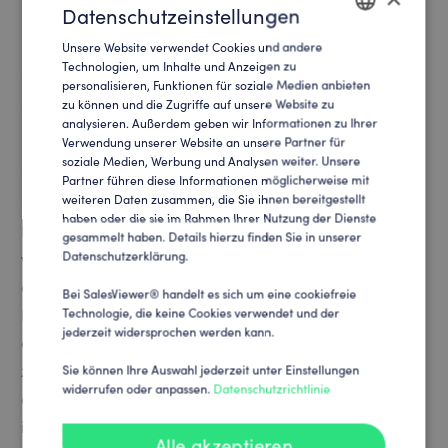
Datenschutzeinstellungen
bestand darin, Vertriebsaktivitäten in einem zentralen
Kanal zu konsolidieren und vorab Leads und
Unsere Website verwendet Cookies und andere
ENGLISH
Technologien, um Inhalte und Anzeigen zu
Opportunities nach möglicher Dealgröße zu
personalisieren, Funktionen für soziale Medien anbieten
GERMAN
segmentieren.” so Andreas Schwemmer, Sales Director
zu können und die Zugriffe auf unsere Website zu
analysieren. Außerdem geben wir Informationen zu Ihrer
EMEA bei Talon.One.
Verwendung unserer Website an unsere Partner für
soziale Medien, Werbung und Analysen weiter. Unsere
Globale Enterprise-Brands wie Adidas, Mercedes-Benz,
Partner führen diese Informationen möglicherweise mit
weiteren Daten zusammen, die Sie ihnen bereitgestellt
Carlsberg und Zalando setzen auf Talon.One, um ihre
haben oder die sie im Rahmen Ihrer Nutzung der Dienste
Incentive-Strategien zu perfektionieren. Angestrebt
gesammelt haben. Details hierzu finden Sie in unserer
Datenschutzerklärung.
wurde die Integration einer Lösung, welche
charakteristische Eigenschaften von derartigen
Bei SalesViewer® handelt es sich um eine cookiefreie
Enterprise Dealpotenzialen erkennt, noch bevor der
Technologie, die keine Cookies verwendet und der
jederzeit widersprochen werden kann.
erste Kundenkontakt hergestellt wird. Die Lösung musste
zudem die Fähigkeit mitbringen, nahtlos und effzient in
Sie können Ihre Auswahl jederzeit unter Einstellungen
widerrufen oder anpassen.
Datenschutzrichtlinie
die bestehende Salesforce-Infraktruktur von Talon.One
implementiert werden zu können, um alle relevanten
Alle akzeptieren