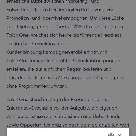
erhebliche Lücke zwischen Marketing- und
Entwicklungsteams bei der agilen Umsetzung von
Promotion- und Incentivekampagnen. Um diese Lücke
zu schließen, gründete Gerber 2015 das Unternehmen
Talon.One, welches sich heute als führende Headless-
Lösung für Promotions- und
Kundenbindungskampagnen etabliert hat. Mit
Talon.One lassen sich flexible Promotionkampagnen
erstellen, die auf einfachen Regeln basieren und
individuelles Incentive-Marketing ermöglichen – ganz
ohne Programmieraufwand.
Talon.One stand im Zuge der Expansion seines
Enterprise-Geschäfts vor der Aufgabe, die eigenen
Vertriebsprozesse zu zentralisieren und dabei Leads
sowie Opportunities präzise nach dem potenziellen Wert
und Volumen zu segmentieren. “Die Herausforderung
×