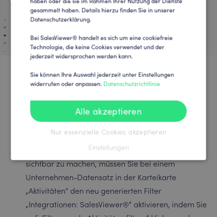
haben oder die sie im Rahmen Ihrer Nutzung der Dienste
gesammelt haben. Details hierzu finden Sie in unserer
Datenschutzerklärung.
Bei SalesViewer® handelt es sich um eine cookiefreie
Technologie, die keine Cookies verwendet und der
jederzeit widersprochen werden kann.
Sie können Ihre Auswahl jederzeit unter Einstellungen
widerrufen oder anpassen.
Datenschutzrichtlinie
HubSpot: Aktivitäten &
Alle akzeptieren
Unternehmenseigenschaften
Nur essenzielle Cookies akzeptieren
Einstellungen
Um die SalesViewer®-Aktivitäten in HubSpot
sichtbar zu machen, müssen Sie bei einem
Unternehmen-Datensatz in der Karteikarte
„Aktivitäten“ den neu generierten Filter
„Integrationen: SalesViewer®“ aktivieren, indem Sie