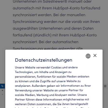
Unternehmen im SalesViewer® manuell oder
automatisch mit Ihrem HubSpot-Konto fortlaufend
synchronisiert werden. Bei der manuellen
Synchronisierung werden nur die vorab von Ihnen
ausgewählten Unternehmen und deren Daten
fortlaufend (stündlich) mit Ihrem HubSpot-Konto
synchronisiert. Bei der automatischen
Synchronisierung werden entweder alle
×
Unternehmen oder filterbasierte Unternehmen
Datenschutzeinstellungen
fortlaufend (stündlich) mit Ihrem HubSpot-Konto
Unsere Website verwendet Cookies und andere
erstellt und synchronisiert.
ENGLISH
Technologien, um Inhalte und Anzeigen zu
personalisieren, Funktionen für soziale Medien anbieten
GERMAN
zu können und die Zugriffe auf unsere Website zu
analysieren. Außerdem geben wir Informationen zu Ihrer
Verwendung unserer Website an unsere Partner für
soziale Medien, Werbung und Analysen weiter. Unsere
Partner führen diese Informationen möglicherweise mit
weiteren Daten zusammen, die Sie ihnen bereitgestellt