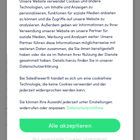
Unsere Website verwendet Cookies und andere
ENGLISH
Technologien, um Inhalte und Anzeigen zu
personalisieren, Funktionen für soziale Medien anbieten
GERMAN
zu können und die Zugriffe auf unsere Website zu
analysieren. Außerdem geben wir Informationen zu Ihrer
Durch den Einsatz von SalesViewer® gewinnt der VfL
Verwendung unserer Website an unsere Partner für
Wolfsburg neue Kunden und Partner, die bislang im
soziale Medien, Werbung und Analysen weiter. Unsere
Partner führen diese Informationen möglicherweise mit
Verborgenen geblieben sind. Mit SalesViewer® werden
weiteren Daten zusammen, die Sie ihnen bereitgestellt
anonyme Website-Besucher entschlüsselt und es wird
haben oder die sie im Rahmen Ihrer Nutzung der Dienste
gesammelt haben. Details hierzu finden Sie in unserer
aufgedeckt, wofür sich diese potentiellen Kunden genau
Datenschutzerklärung.
interessieren. Die Lösung stellt ein umfangreiches
Bei SalesViewer® handelt es sich um eine cookiefreie
Bedarfs- und Besuchsprofil bereit, mit dem die
Technologie, die keine Cookies verwendet und der
Marketing- & Vertriebsmitarbeiter den Entscheider zur
jederzeit widersprochen werden kann.
richtigen Zeit und an der richtigen Stelle in der Customer
Sie können Ihre Auswahl jederzeit unter Einstellungen
Journey ansprechen können. Die Wölfe und das
widerrufen oder anpassen.
Datenschutzrichtlinie
SalesViewer®-Team freuen sich auf viele gemeinsame
„Siege“ in Wolfsburg!
Alle akzeptieren
Nur essenzielle Cookies akzeptieren