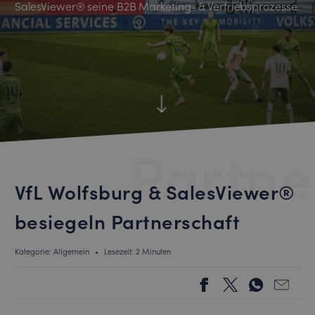
SalesViewer® seine B2B Marketing- & Vertriebsprozesse.
Partne
VfL Wolfsburg & SalesViewer®
besiegeln Partnerschaft
Kategorie: Allgemein
•
Lesezeit: 2 Minuten