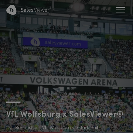
VfL Wolfsburg x SalesViewer®
Der Bundesligist VfL Wolfsburg verstärkt mit