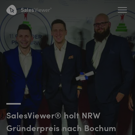
SalesViewer® holt NRW
Gründerpreis nach Bochum