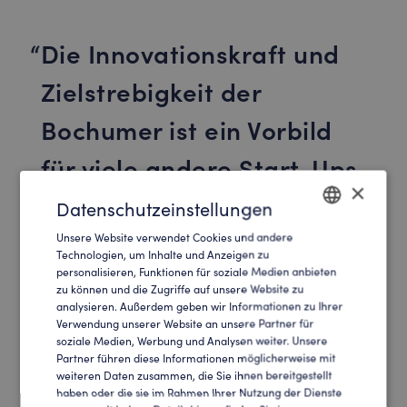
Die Innovationskraft und
Zielstrebigkeit der
Bochumer ist ein Vorbild
für viele andere Start-Ups
×
in Nordrhein-Westfalen.
Datenschutzeinstellungen
Unsere Website verwendet Cookies und andere
ENGLISH
Technologien, um Inhalte und Anzeigen zu
Mona Neubaur
personalisieren, Funktionen für soziale Medien anbieten
GERMAN
Ministerin für Wirtschaft, Industrie, Klimaschutz und Energie des Landes
zu können und die Zugriffe auf unsere Website zu
Nordrhein-Westfalen
analysieren. Außerdem geben wir Informationen zu Ihrer
Verwendung unserer Website an unsere Partner für
soziale Medien, Werbung und Analysen weiter. Unsere
Partner führen diese Informationen möglicherweise mit
weiteren Daten zusammen, die Sie ihnen bereitgestellt
Mit internationalen Kunden wie Statista, Stepstone, der
haben oder die sie im Rahmen Ihrer Nutzung der Dienste