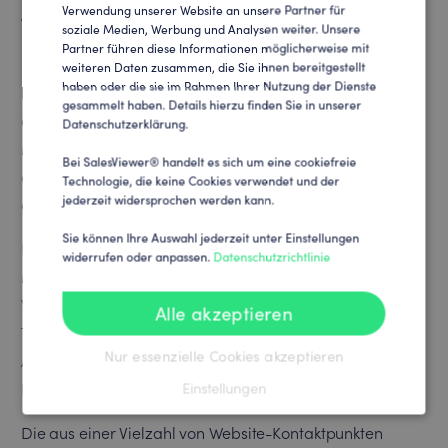
Verwendung unserer Website an unsere Partner für
werden.
soziale Medien, Werbung und Analysen weiter. Unsere
Partner führen diese Informationen möglicherweise mit
Mit über 3.700 Mitarbeitern in mehr als 20 Ländern
weiteren Daten zusammen, die Sie ihnen bereitgestellt
haben oder die sie im Rahmen Ihrer Nutzung der Dienste
bietet Stepstone Technologien an, die Menschen mit
gesammelt haben. Details hierzu finden Sie in unserer
einem klaren Ziel unterstützen: Jobsuchenden die
Datenschutzerklärung.
Möglichkeit zu geben, sich großartigen Teams
Bei SalesViewer® handelt es sich um eine cookiefreie
anzuschließen, und Unternehmen die Möglichkeit zu
Technologie, die keine Cookies verwendet und der
jederzeit widersprochen werden kann.
geben, großartige Mitarbeiter einzustellen.
Sie können Ihre Auswahl jederzeit unter Einstellungen
Für einen klaren Einblick in die User Journey und die
widerrufen oder anpassen.
Datenschutzrichtlinie
Möglichkeit, mögliche Verkaufspotenziale aus dem
Website-Traffic zu identifizieren, suchte Stepstone ein
Alle akzeptieren
Tool für den globalen Einsatz, das den hohen
Nur essenzielle Cookies akzeptieren
Anforderungen an Datenqualität, Sicherheit und
Einstellungen
Datenschutz gerecht wird.
Die aus einer Vielzahl von Website-Kontaktpunkten