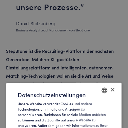
unsere Prozesse.
Daniel Stolzenberg
Business Analyst Lead Management von StepStone
StepStone ist die Recruiting-Plattform der nächsten
Generation. Mit ihrer KI-gestützten
Einstellungsplattform und intelligenten, autonomen
Matching-Technologien wollen sie die Art und Weise
verändern, wie Talente und Unternehmen aller
×
Größenordnungen zusammenkommen. Mit mehr als 50
Datenschutzeinstellungen
Millionen monatlichen Besuchern ist Stepstone eine der
Unsere Website verwendet Cookies und andere
ENGLISH
meistbesuchten Websites im Internet. Aufgrund des
Technologien, um Inhalte und Anzeigen zu
personalisieren, Funktionen für soziale Medien anbieten
GERMAN
überdurchschnittlich hohen Traffics müssen eingehende
zu können und die Zugriffe auf unsere Website zu
Geschäftspotenziale zwingend individuell analysiert
analysieren. Außerdem geben wir Informationen zu Ihrer