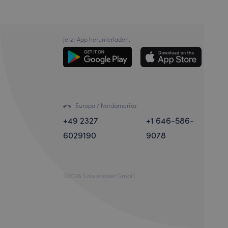
Jetzt App herunterladen:
Europa / Nordamerika
+49 2327
+1 646-586-
6029190
9078
©2026 SalesViewer GmbH