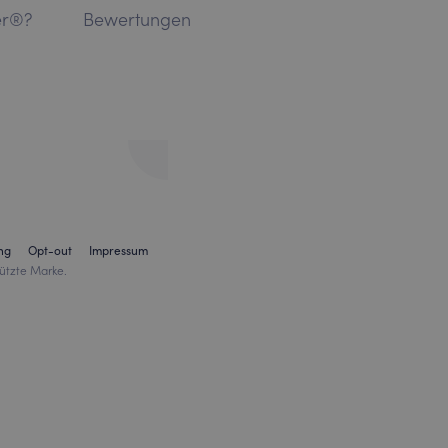
er®?
Bewertungen
ng
Opt-out
Impressum
ützte Marke.