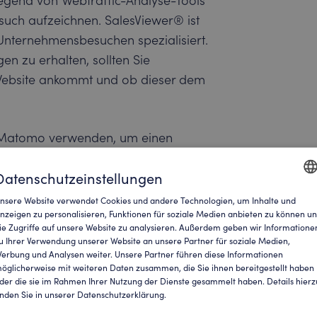
egend von Webtraffic-Analyse-Tools
such aufzeichnen. SalesViewer® ist
 Unternehmensbesuchen spezialisiert.
en zu erhalten, sollten Sie
er Website ankommt und ob dieser dem
er Matomo verwenden, um einen
uf Ihrer Webseite zu gewinnen, ist es
n der Besucher genau zu untersuchen.
Datenschutzeinstellungen
eller B2B-Traffic generiert wird oder
nsere Website verwendet Cookies und andere Technologien, um Inhalte und
ENGLI
.
nzeigen zu personalisieren, Funktionen für soziale Medien anbieten zu können u
ie Zugriffe auf unsere Website zu analysieren. Außerdem geben wir Informatione
GERM
u Ihrer Verwendung unserer Website an unsere Partner für soziale Medien,
lität
erbung und Analysen weiter. Unsere Partner führen diese Informationen
öglicherweise mit weiteren Daten zusammen, die Sie ihnen bereitgestellt haben
der die sie im Rahmen Ihrer Nutzung der Dienste gesammelt haben. Details hierz
inden Sie in unserer Datenschutzerklärung.
entifizierung eines Unternehmens an,