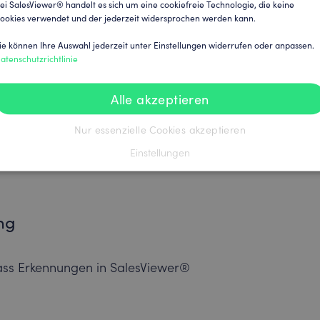
e Daten in die Analyse einfließen. Ein
ei SalesViewer® handelt es sich um eine cookiefreie Technologie, die keine
ookies verwendet und der jederzeit widersprochen werden kann.
Präsenz im Internet haben, wie zum
nach den Standards von SalesViewer®
ie können Ihre Auswahl jederzeit unter Einstellungen widerrufen oder anpassen.
atenschutzrichtlinie
Alle akzeptieren
rung heranzieht, beinhalten unter
nifikante Online-Signale.
Nur essenzielle Cookies akzeptieren
en im Dashboard angezeigt werden,
Einstellungen
lute Zuverlässigkeit der Daten und
ung
ass Erkennungen in SalesViewer®