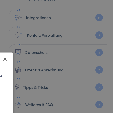
Integrationen
11
Konto & Verwaltung
3
Datenschutz
3
×
Lizenz & Abrechnung
7
SH
nd
n
AN
Tipps & Tricks
7
u
Weiteres & FAQ
2