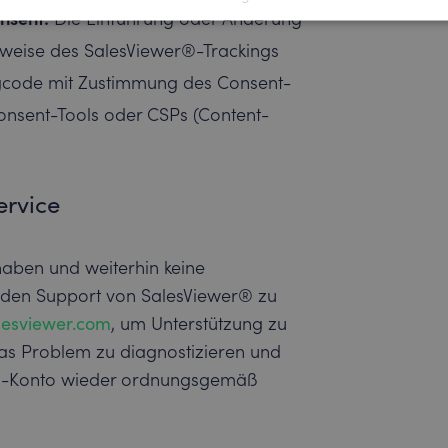
nsent:
Die Einführung oder Änderung
sweise des SalesViewer®-Trackings
ingcode mit Zustimmung des Consent-
onsent-Tools oder CSPs (Content-
ervice
haben und weiterhin keine
t, den Support von SalesViewer® zu
esviewer.com
, um Unterstützung zu
as Problem zu diagnostizieren und
r®-Konto wieder ordnungsgemäß