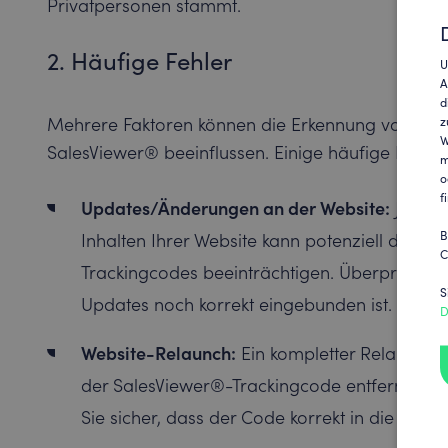
Privatpersonen stammt.
2. Häufige Fehler
U
A
d
Mehrere Faktoren können die Erkennung von Un
z
W
SalesViewer® beeinflussen. Einige häufige Fehle
m
o
f
Updates/Änderungen an der Website:
Jede Ä
B
Inhalten Ihrer Website kann potenziell die Fu
C
Trackingcodes beeinträchtigen. Überprüfen S
S
Updates noch korrekt eingebunden ist.
D
Website-Relaunch:
Ein kompletter Relaunch I
der SalesViewer®-Trackingcode entfernt oder 
Sie sicher, dass der Code korrekt in die neue W