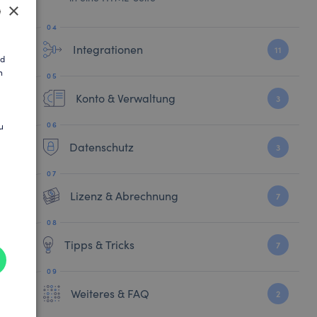
×
Integrationen
SH
11
nd
n
AN
Konto & Verwaltung
3
u
Datenschutz
3
Lizenz & Abrechnung
7
Tipps & Tricks
7
Weiteres & FAQ
2