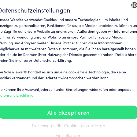
Datenschutzeinstellungen
nsere Website verwendet Cookies und andere Technologien, um Inhalte und
ENGLI
nzeigen zu personalisieren, Funktionen für soziale Medien anbieten zu können u
ie Zugriffe auf unsere Website zu analysieren. Außerdem geben wir Informatione
GERM
ternehmensbesuchen durch
u Ihrer Verwendung unserer Website an unsere Partner für soziale Medien,
erbung und Analysen weiter. Unsere Partner führen diese Informationen
rquellen umfassen:
öglicherweise mit weiteren Daten zusammen, die Sie ihnen bereitgestellt haben
der die sie im Rahmen Ihrer Nutzung der Dienste gesammelt haben. Details hierz
inden Sie in unserer Datenschutzerklärung.
nderung an der Struktur oder den
ei SalesViewer® handelt es sich um eine cookiefreie Technologie, die keine
nktionalität des SalesViewer®
ookies verwendet und der jederzeit widersprochen werden kann.
ie, ob der Trackingcode nach
ie können Ihre Auswahl jederzeit unter Einstellungen widerrufen oder anpassen.
atenschutzrichtlinie
hrer Website kann dazu führen, dass
Alle akzeptieren
falsch implementiert wird. Stellen
Nur essenzielle Cookies akzeptieren
ebsite integriert ist.
Einstellungen