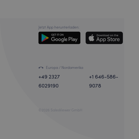
Jetzt App herunterladen:
Europa / Nordamerika
+49 2327
+1 646-586-
6029190
9078
©2026 SalesViewer GmbH