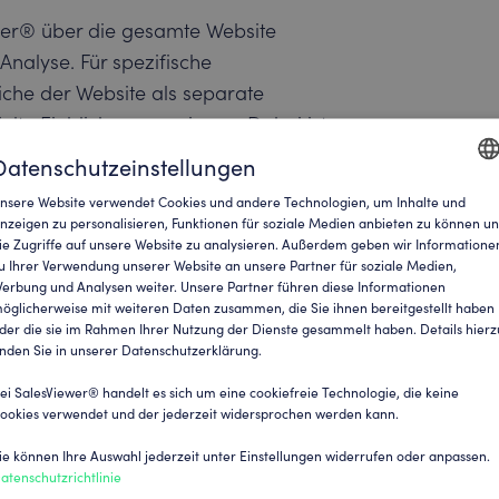
wer® über die gesamte Website
nalyse. Für spezifische
che der Website als separate
lte Einblicke zu gewinnen. Dabei ist
egen, um relevante und
Datenschutzeinstellungen
nsere Website verwendet Cookies und andere Technologien, um Inhalte und
ENGLI
nzeigen zu personalisieren, Funktionen für soziale Medien anbieten zu können u
sis
ie Zugriffe auf unsere Website zu analysieren. Außerdem geben wir Informatione
GERM
u Ihrer Verwendung unserer Website an unsere Partner für soziale Medien,
erbung und Analysen weiter. Unsere Partner führen diese Informationen
öglicherweise mit weiteren Daten zusammen, die Sie ihnen bereitgestellt haben
höpfen, empfiehlt es sich, den
der die sie im Rahmen Ihrer Nutzung der Dienste gesammelt haben. Details hierz
 zu implementieren. Diese
inden Sie in unserer Datenschutzerklärung.
ten Traffic und die User Journey
ei SalesViewer® handelt es sich um eine cookiefreie Technologie, die keine
lick über das Besucherverhalten,
ookies verwendet und der jederzeit widersprochen werden kann.
sucht wurden, ist entscheidend für
ie können Ihre Auswahl jederzeit unter Einstellungen widerrufen oder anpassen.
ressen.
atenschutzrichtlinie