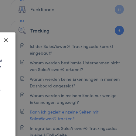
Funktionen
11
Tracking
6
×
Ist der SalesViewer®-Trackingcode korrekt
eingebaut?
SH
nd
Warum werden bestimmte Unternehmen nicht
n
AN
von SalesViewer® erkannt?
Warum werden keine Erkennungen in meinem
Dashboard angezeigt?
u
Warum werden in meinem Konto nur wenige
Erkennungen angezeigt?
Kann ich gezielt einzelne Seiten mit
SalesViewer® tracken?
Integration des SalesViewer® Trackingcodes
in eine HTML-Seite