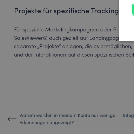
Projekte für spezifische Tracking-A
Für spezielle Marketingkampagnen oder Produktla
SalesViewer® auch gezielt auf Landingpages ode
separate „Projekte“ anlegen, die es ermöglichen, e
und der Interaktionen auf diesen spezifischen Sei
Warum werden in meinem Konto nur wenige
Inte
Erkennungen angezeigt?