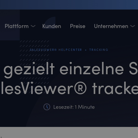
Plattform
Kunden
Preise
Unternehmen
•
SALESVIEWER® HELPCENTER
TRACKING
 gezielt einzelne S
lesViewer® track
Lesezeit: 1 Minute