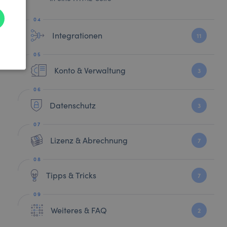
Integrationen
11
Konto & Verwaltung
3
Datenschutz
3
Lizenz & Abrechnung
7
Tipps & Tricks
7
Weiteres & FAQ
2