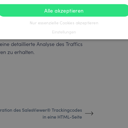
nforderungen nutzen
Alle akzeptieren
Nur essenzielle Cookies akzeptieren
unches kann es sinnvoll sein,
Einstellungen
r Subpages einzusetzen. Sie können
ine detaillierte Analyse des Traffics
ten zu erhalten.
gration des SalesViewer® Trackingcodes
in eine HTML-Seite