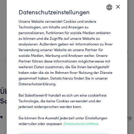
×
Datenschutzeinstellungen
Unsere Website verwendet Cookies und andere
ENGLISH
Technologien, um Inhalte und Anzeigen zu
personalisieren, Funktionen für soziale Medien anbieten
GERMAN
zu können und die Zugriffe auf unsere Website zu
analysieren. Außerdem geben wir Informationen zu Ihrer
Verwendung unserer Website an unsere Partner für
soziale Medien, Werbung und Analysen weiter. Unsere
Partner führen diese Informationen möglicherweise mit
weiteren Daten zusammen, die Sie ihnen bereitgestellt
haben oder die sie im Rahmen Ihrer Nutzung der Dienste
gesammelt haben. Details hierzu finden Sie in unserer
Datenschutzerklärung.
Übertragen von Unternehmen in das
Bei SalesViewer® handelt es sich um eine cookiefreie
Salesforce CRM
Technologie, die keine Cookies verwendet und der
jederzeit widersprochen werden kann.
Sollten Sie sich für den manuellen Weg der Übertragung
Sie können Ihre Auswahl jederzeit unter Einstellungen
widerrufen oder anpassen.
Datenschutzrichtlinie
entscheiden, erfolgt die Übertragung über das