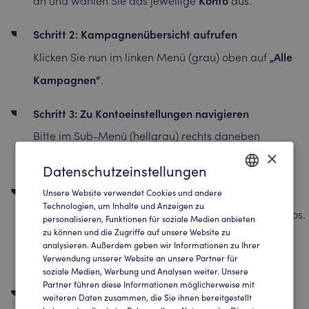
an und wählen Sie das jeweilige
aus.
Schritt 2: Kampagnenübersicht aufrufen
„Alle
Klicken Sie nun im linken Menü (grau) oben auf
Kampagnen“
.
Schritt 3: Zu Kontoeinstellungen navigieren
Bitte im Sub-Menü (hellgrau) rechts daneben
×
„Einstellungen“
auf
klicken.
Datenschutzeinstellungen
Schritt 4: Tracking-Einstellungen bearbeiten
Unsere Website verwendet Cookies und andere
ENGLISH
Technologien, um Inhalte und Anzeigen zu
Es öffnen sich alle Einstellungen des jeweiligen Kontos.
personalisieren, Funktionen für soziale Medien anbieten
GERMAN
zu können und die Zugriffe auf unsere Website zu
„Optionen auf
In dieser Übersicht oben auf den Tab
analysieren. Außerdem geben wir Informationen zu Ihrer
Kontoebene“
Verwendung unserer Website an unsere Partner für
klicken.
soziale Medien, Werbung und Analysen weiter. Unsere
Partner führen diese Informationen möglicherweise mit
Schritt 5: Tracking-Vorlage hinterlegen
weiteren Daten zusammen, die Sie ihnen bereitgestellt