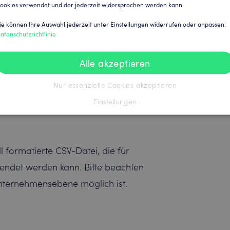
ookies verwendet und der jederzeit widersprochen werden kann.
ngen gerecht zu werden:
g in Microsoft Excel oder anderen
ie können Ihre Auswahl jederzeit unter Einstellungen widerrufen oder anpassen.
atenschutzrichtlinie
Alle akzeptieren
ormat, kompatibel mit vielen
Nur essenzielle Cookies akzeptieren
Einstellungen
h Tabulatoren trennt, für spezielle
l formatierte CSV-Datei, die für
ndet werden kann. Bitte beachten
Unternehmensebene möglich ist.