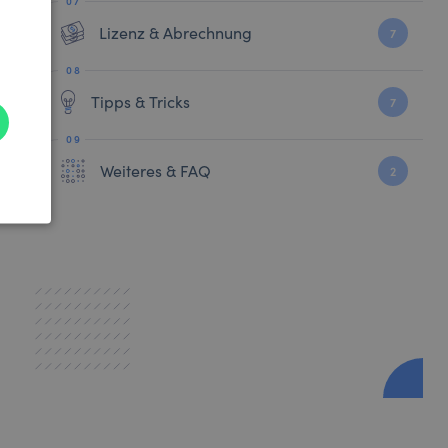
Lizenz & Abrechnung
7
Tipps & Tricks
7
Weiteres & FAQ
2