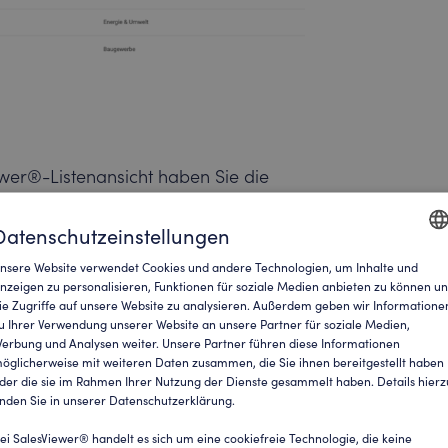
wer®-Listenansicht haben Sie die
 von Checkboxen zu selektieren.
Datenschutzeinstellungen
 alle Daten aus dem ausgewählten
nsere Website verwendet Cookies und andere Technologien, um Inhalte und
ENGLI
nzeigen zu personalisieren, Funktionen für soziale Medien anbieten zu können u
ie Zugriffe auf unsere Website zu analysieren. Außerdem geben wir Informatione
GERM
n Sie über ein Dropdown-Menü, das
u Ihrer Verwendung unserer Website an unsere Partner für soziale Medien,
erbung und Analysen weiter. Unsere Partner führen diese Informationen
lisiert wird, das gewünschte
öglicherweise mit weiteren Daten zusammen, die Sie ihnen bereitgestellt haben
der die sie im Rahmen Ihrer Nutzung der Dienste gesammelt haben. Details hierz
inden Sie in unserer Datenschutzerklärung.
ietet eine Vielfalt an Exportformaten
ei SalesViewer® handelt es sich um eine cookiefreie Technologie, die keine