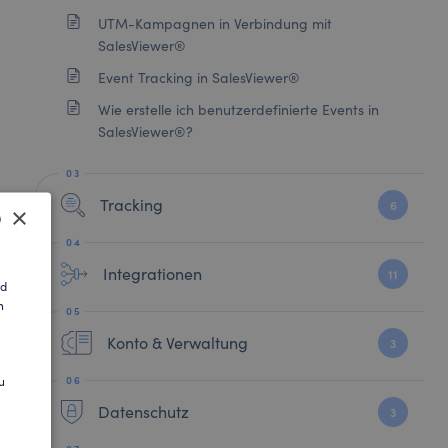
UTM-Kampagnen in Verbindung mit
SalesViewer®
Event Tracking in SalesViewer®
Wie erstelle ich benutzerdefinierte Events in
SalesViewer®?
Tracking
6
×
Integrationen
SH
11
nd
n
AN
Konto & Verwaltung
3
u
Datenschutz
3