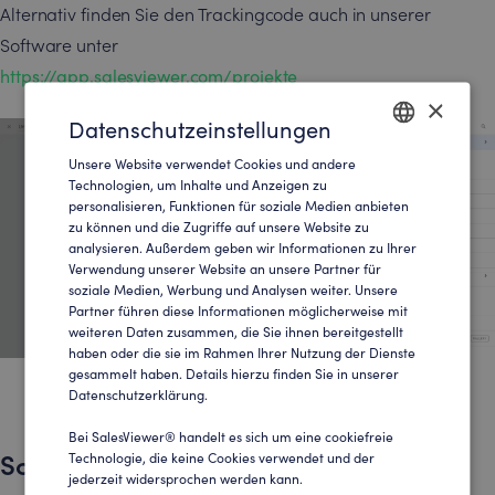
Alternativ finden Sie den Trackingcode auch in unserer
Software unter
https://app.salesviewer.com/projekte
×
Datenschutzeinstellungen
Unsere Website verwendet Cookies und andere
ENGLISH
Technologien, um Inhalte und Anzeigen zu
personalisieren, Funktionen für soziale Medien anbieten
GERMAN
zu können und die Zugriffe auf unsere Website zu
analysieren. Außerdem geben wir Informationen zu Ihrer
Verwendung unserer Website an unsere Partner für
soziale Medien, Werbung und Analysen weiter. Unsere
Partner führen diese Informationen möglicherweise mit
weiteren Daten zusammen, die Sie ihnen bereitgestellt
haben oder die sie im Rahmen Ihrer Nutzung der Dienste
gesammelt haben. Details hierzu finden Sie in unserer
Datenschutzerklärung.
Bei SalesViewer® handelt es sich um eine cookiefreie
Schritt 2: Trigger anlegen & einrichten
Technologie, die keine Cookies verwendet und der
jederzeit widersprochen werden kann.