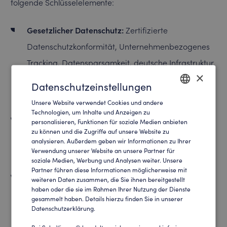
folgende Schlüsselelemente:
Gesetzlicher Datenschutz:
Zertifizierte
Datenschutzkonformität, Unternehmenbezogenes
Tracking, Datensparsamkeit, deutsche Infrastruktur,
×
transparente Datenverarbeitung, präventive
Datenschutzeinstellungen
Zertifizierungen
Unsere Website verwendet Cookies und andere
ENGLISH
Technologien, um Inhalte und Anzeigen zu
Technischer Datenschutz:
Cookiefreies Tracking,
personalisieren, Funktionen für soziale Medien anbieten
GERMAN
zu können und die Zugriffe auf unsere Website zu
moderne Verschlüsselung, Opt-Out, kein IP-
analysieren. Außerdem geben wir Informationen zu Ihrer
Verwendung unserer Website an unsere Partner für
tracking
soziale Medien, Werbung und Analysen weiter. Unsere
Partner führen diese Informationen möglicherweise mit
Konzeptioneller Datenschutz:
Eigenes,
weiteren Daten zusammen, die Sie ihnen bereitgestellt
haben oder die sie im Rahmen Ihrer Nutzung der Dienste
mehrstufiges Datenschutzkonzept, präventive
gesammelt haben. Details hierzu finden Sie in unserer
Datenschutzerklärung.
Tracking-Technologie, Zertifizierte Partner, internes
Know-How