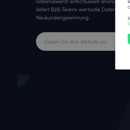
SalesViewer® entschlüsselt anonyme W
B
C
liefert B2B-Teams wertvolle Daten zur 
Neukundengewinnung.
S
D
Bes