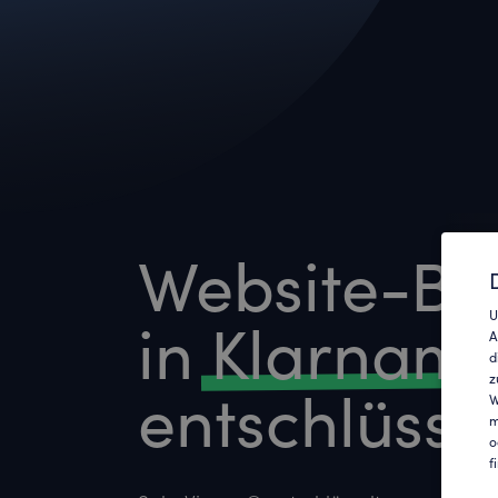
Website-Be
in
Klarnam
U
A
d
z
entschlüsse
W
m
o
f