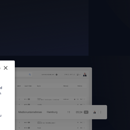
×
SH
nd
n
AN
u