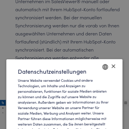
Unternehmen im SalesViewer® manuell oder
automatisch mit Ihrem HubSpot-Konto fortlaufend
synchronisiert werden. Bei der manuellen
Synchronisierung werden nur die vorab von Ihnen
ausgewählten Unternehmen und deren Daten
fortlaufend (stündlich) mit Ihrem HubSpot-Konto
synchronisiert. Bei der automatischen
Synchronisierung werden entweder alle
×
Unternehmen oder filterbasierte Unternehmen
Datenschutzeinstellungen
fortlaufend (stündlich) mit Ihrem HubSpot-Konto
Unsere Website verwendet Cookies und andere
erstellt und synchronisiert.
ENGLISH
Technologien, um Inhalte und Anzeigen zu
personalisieren, Funktionen für soziale Medien anbieten
GERMAN
zu können und die Zugriffe auf unsere Website zu
analysieren. Außerdem geben wir Informationen zu Ihrer
Verwendung unserer Website an unsere Partner für
soziale Medien, Werbung und Analysen weiter. Unsere
Partner führen diese Informationen möglicherweise mit
weiteren Daten zusammen, die Sie ihnen bereitgestellt