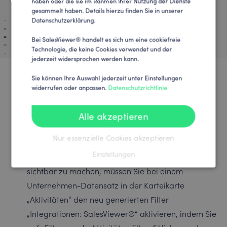
haben oder die sie im Rahmen Ihrer Nutzung der Dienste
gesammelt haben. Details hierzu finden Sie in unserer
Datenschutzerklärung.
Bei SalesViewer® handelt es sich um eine cookiefreie
Technologie, die keine Cookies verwendet und der
jederzeit widersprochen werden kann.
Sie können Ihre Auswahl jederzeit unter Einstellungen
widerrufen oder anpassen.
Datenschutzrichtlinie
HubSpot: Aktivitäten &
Alle akzeptieren
Unternehmenseigenschaften
Nur essenzielle Cookies akzeptieren
Einstellungen
Um die SalesViewer®-Aktivitäten in HubSpot
sichtbar zu machen, müssen Sie bei einem
Unternehmen-Datensatz in der Karteikarte
„Aktivitäten“ den neu generierten Filter
„Integrationen: SalesViewer®“ aktivieren, indem Sie