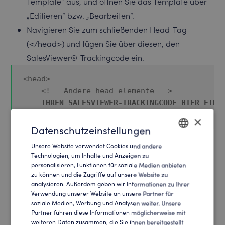
Template“ aus, und öffnen Sie das Template über
„Editieren“ bzw. „Bearbeiten“.
Navigieren Sie zum schließenden Head-Tag
(</head>) und fügen Sie über diesen, den
SalesViewer®-Trackingcode ein.
<head>

    <!-- Andere head elemente -->

IHREN SALESVIEWER-TRACKINGCODE HIER EINF
</head>
×
Datenschutzeinstellungen
Unsere Website verwendet Cookies und andere
ENGLISH
Nachdem dies geschehen ist, müssen Sie die
Technologien, um Inhalte und Anzeigen zu
personalisieren, Funktionen für soziale Medien anbieten
GERMAN
Änderungen speichern und veröffentlichen. Damit
zu können und die Zugriffe auf unsere Website zu
haben Sie den Trackingcode erfolgreich in Ihre
analysieren. Außerdem geben wir Informationen zu Ihrer
Verwendung unserer Website an unsere Partner für
Website implementiert.
soziale Medien, Werbung und Analysen weiter. Unsere
Hier gilt noch zu beachten: Sollten Sie Caching
Partner führen diese Informationen möglicherweise mit
weiteren Daten zusammen, die Sie ihnen bereitgestellt