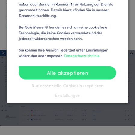
aktiviert haben, müssen Sie einmal den Cache
haben oder die sie im Rahmen Ihrer Nutzung der Dienste
leeren, sodass die Änderungen sofort aktiv werden.
gesammelt haben. Details hierzu finden Sie in unserer
Datenschutzerklärung.
Ihren Trackingcode finden Sie unter:
https://app.salesviewer.com/projekte
Bei SalesViewer® handelt es sich um eine cookiefreie
Technologie, die keine Cookies verwendet und der
jederzeit widersprochen werden kann.
Sie können Ihre Auswahl jederzeit unter Einstellungen
widerrufen oder anpassen.
Datenschutzrichtlinie
Alle akzeptieren
Nur essenzielle Cookies akzeptieren
Einstellungen