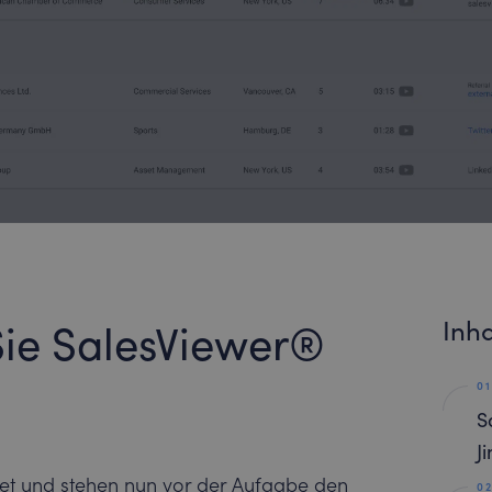
Inha
Sie SalesViewer®
S
J
et und stehen nun vor der Aufgabe den