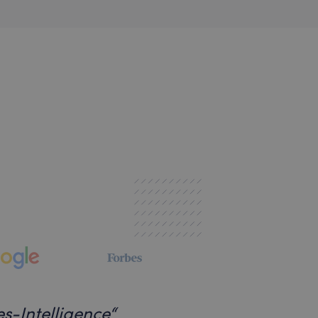
es-Intelligence
“