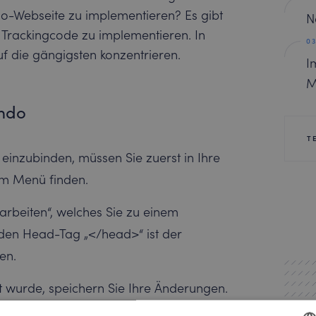
do-Webseite zu implementieren? Es gibt
N
 Trackingcode zu implementieren. In
f die gängigsten konzentrieren.
I
M
imdo
T
einzubinden, müssen Sie zuerst in Ihre
 im Menü finden.
arbeiten“, welches Sie zu einem
nden Head-Tag „</head>“ ist der
en.
 wurde, speichern Sie Ihre Änderungen.