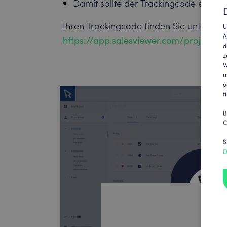
Damit sollte der Trackingcode erfolgr
Ihren Trackingcode finden Sie unter:
U
A
https://app.salesviewer.com/projekte
d
z
W
m
o
f
B
C
S
D