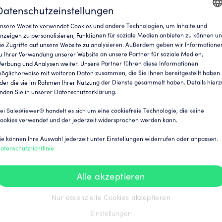
eich in Ihre Website implementiert sein.
Datenschutzeinstellungen
nsere Website verwendet Cookies und andere Technologien, um Inhalte und
ENGLI
nzeigen zu personalisieren, Funktionen für soziale Medien anbieten zu können u
ie Zugriffe auf unsere Website zu analysieren. Außerdem geben wir Informatione
GERM
u Ihrer Verwendung unserer Website an unsere Partner für soziale Medien,
erbung und Analysen weiter. Unsere Partner führen diese Informationen
öglicherweise mit weiteren Daten zusammen, die Sie ihnen bereitgestellt haben
der die sie im Rahmen Ihrer Nutzung der Dienste gesammelt haben. Details hierz
inden Sie in unserer Datenschutzerklärung.
ei SalesViewer® handelt es sich um eine cookiefreie Technologie, die keine
ookies verwendet und der jederzeit widersprochen werden kann.
ie können Ihre Auswahl jederzeit unter Einstellungen widerrufen oder anpassen.
atenschutzrichtlinie
Alle akzeptieren
Nur essenzielle Cookies akzeptieren
Einstellungen