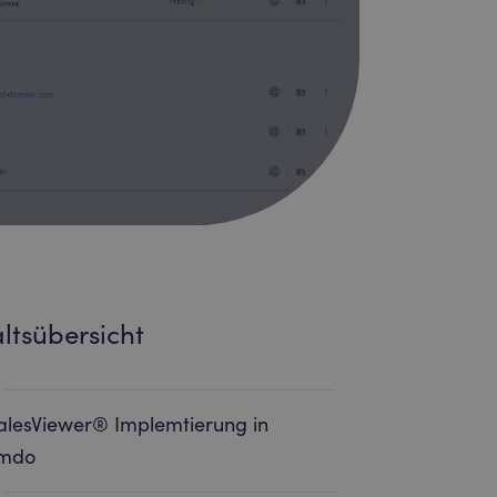
ltsübersicht
alesViewer® Implemtierung in
imdo