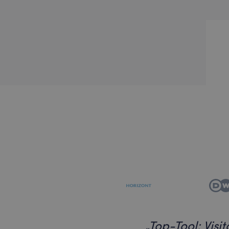
„
Top-Tool: Visi